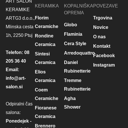
ART SALON
KERAMIKA
KOPALNIŠKA
POVEZAVE
KERAMIKE
OPREMA
Florim
Trgovina
ARTG3 d.o.o.,
Globo
Ceramiche
Mlinska cesta
Novice
Flaminia
1h, 2250 Ptuj
Rondine
O nas
Cera Style
Ceramica
Kontakt
Telefon:
08
Arredoquattro
Sintesi
Facebook
205 36 40
Ceramica
Daniel
Instagram
Email:
Rubinetterie
Elios
info@art-
Ceramica
Tremme
salon.si
Rubinetterie
Coem
Ceramiche
Agha
Odpiralni čas
Shower
Fioranese
salona:
Ceramica
Ponedejek -
Brennero