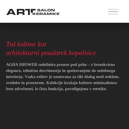
Tuš kabine kot
arhitekturni poudarek kopalnice
AGHA SHOWER
redefinira prostor pod prho – z brezokvirno
eleganco, tehnično dovršenostjo in spoštovanjem do sodobnega
interierja. Vsaka rešitev je zasnovana za tihi dialog med steklom,
svetlobo in prostorom. Kolekcije izražajo kulturo minimalizma:
brez odvečnosti, le čista funkcija, povzdignjena v estetiko.